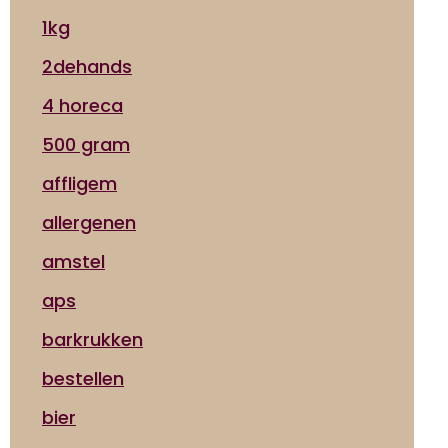
1kg
2dehands
4 horeca
500 gram
affligem
allergenen
amstel
aps
barkrukken
bestellen
bier