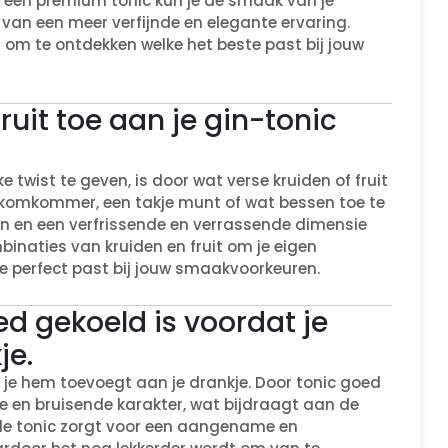
r een premium tonic kun je de smaak van je
 van een meer verfijnde en elegante ervaring.
om te ontdekken welke het beste past bij jouw
ruit toe aan je gin-tonic
twist te geven, is door wat verse kruiden of fruit
es komkommer, een takje munt of wat bessen toe te
ken en een verfrissende en verrassende dimensie
inaties van kruiden en fruit om je eigen
e perfect past bij jouw smaakvoorkeuren.
ed gekoeld is voordat je
je.
t je hem toevoegt aan je drankje. Door tonic goed
de en bruisende karakter, wat bijdraagt aan de
ude tonic zorgt voor een aangename en