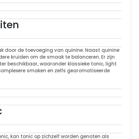
iten
k door de toevoeging van quinine. Naast quinine
dere kruiden om de smaak te balanceren. Er zijn
er beschikbaar, waaronder klassieke tonic, light
 complexere smaken en zelfs gearomatiseerde
c
onic, kan tonic op zichzelf worden genoten als