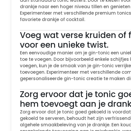
dan standaard tonic waters. Door te kiezen voo
drankje naar een hoger niveau tillen en genieten
Experimenteer met verschillende premium tonics 
favoriete drankje of cocktail.
Voeg wat verse kruiden of f
voor een unieke twist.
Een eenvoudige manier om je gin-tonic een unieke 
toe te voegen. Door bijvoorbeeld enkele schijfj
voegen, kun je de smaak van je gin-tonic verrij
toevoegen. Experimenteer met verschillende comb
gepersonaliseerde gin-tonic creatie te maken di
Zorg ervoor dat je tonic go
hem toevoegt aan je drank
Zorg ervoor dat je tonic goed gekoeld is voorda
gekoeld te serveren, behoudt het zijn verfrissen
algehele smaakbeleving van je drankje. Een ko