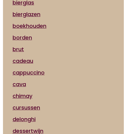
bierglas
bierglazen
boekhouden
borden
brut
cadeau
cappuccino
cava
chimay
cursussen
delonghi
dessertwijn