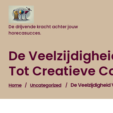
Naar
de
inhoud
gaan
De drijvende kracht achter jouw
horecasucces.
De Veelzijdighei
Tot Creatieve C
De Veelzijdigheid 
Home
/
Uncategorized
/