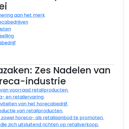
ei
nnering aan het merk
ecabedrijven
asten
selling
bedrijf
azaken: Zes Nadelen van
oreca-industrie
 van voorraad retailproducten.
- en retailervaring.
viteiten van het horecabedrijf.
ductie van retailproducten.
zowel horeca- als retailaanbod te promoten.
ie zich uitsluitend richten op retailverkoop.