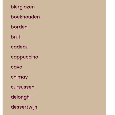
bierglazen
boekhouden
borden
brut
cadeau
cappuccino
cava
chimay
cursussen
delonghi
dessertwijn