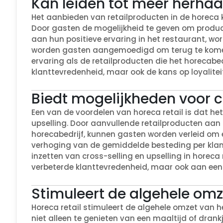
Kan leiden tot meer herha
Het aanbieden van retailproducten in de horeca 
Door gasten de mogelijkheid te geven om produc
aan hun positieve ervaring in het restaurant, wo
worden gasten aangemoedigd om terug te komen 
ervaring als de retailproducten die het horecabed
klanttevredenheid, maar ook de kans op loyalit
Biedt mogelijkheden voor cr
Een van de voordelen van horeca retail is dat he
upselling. Door aanvullende retailproducten aan t
horecabedrijf, kunnen gasten worden verleid om e
verhoging van de gemiddelde besteding per klan
inzetten van cross-selling en upselling in horeca 
verbeterde klanttevredenheid, maar ook aan een g
Stimuleert de algehele omz
Horeca retail stimuleert de algehele omzet van
niet alleen te genieten van een maaltijd of dra