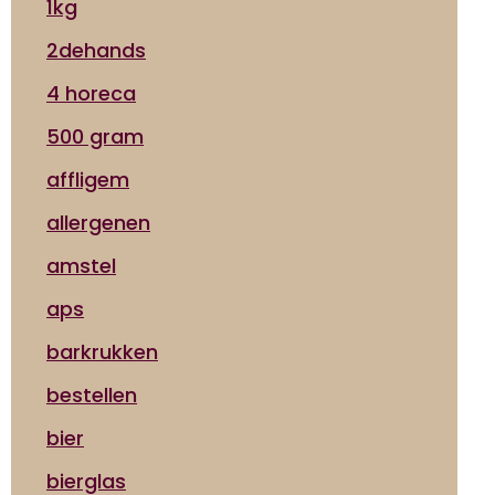
1kg
2dehands
4 horeca
500 gram
affligem
allergenen
amstel
aps
barkrukken
bestellen
bier
bierglas