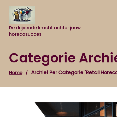
Naar
de
inhoud
gaan
De drijvende kracht achter jouw
horecasucces.
Categorie Archi
Archief Per Categorie "retail Horec
Home
/