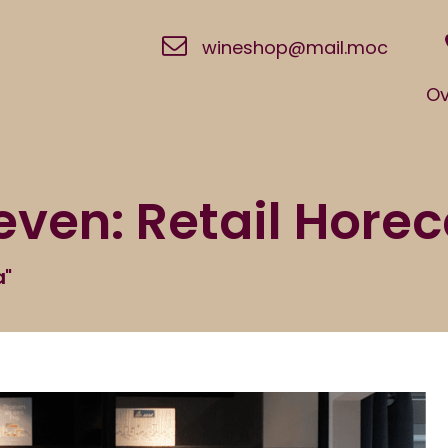
wineshop@mail.moc
Ov
even: Retail Hore
a"