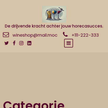
Naar
de
inhoud
gaan
De drijvende kracht achter jouw horecasucces.
wineshop@mail.moc
+111-222-333
Categorie