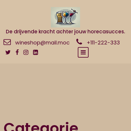
Naar
de
inhoud
gaan
De drijvende kracht achter jouw horecasucces.
wineshop@mail.moc
+111-222-333
Categorie