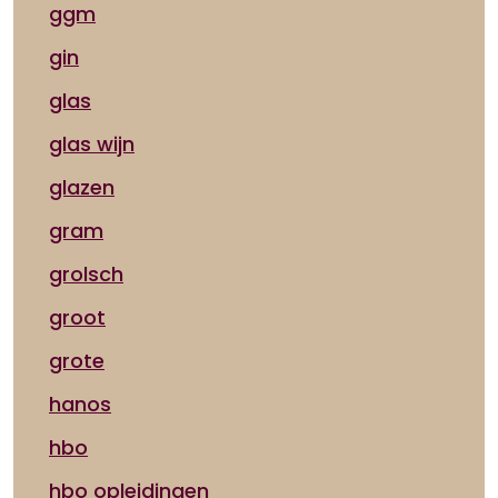
ggm
gin
glas
glas wijn
glazen
gram
grolsch
groot
grote
hanos
hbo
hbo opleidingen