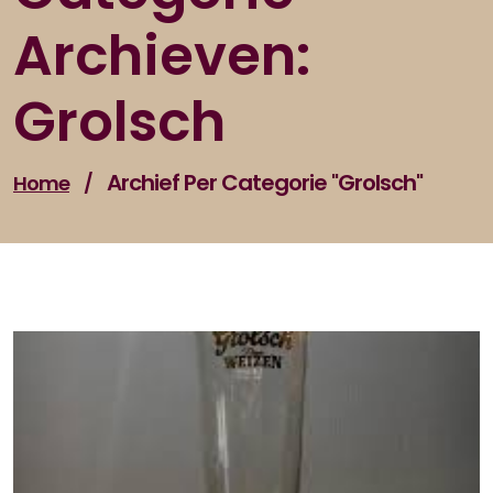
Archieven:
Grolsch
Archief Per Categorie "grolsch"
Home
/