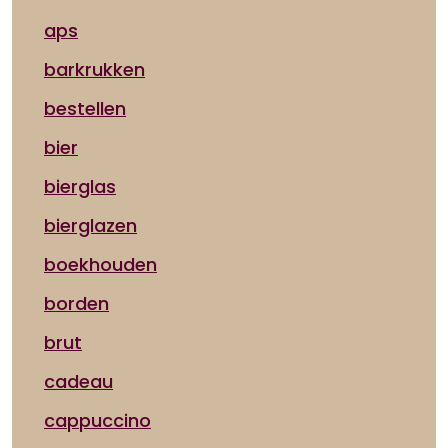
aps
barkrukken
bestellen
bier
bierglas
bierglazen
boekhouden
borden
brut
cadeau
cappuccino