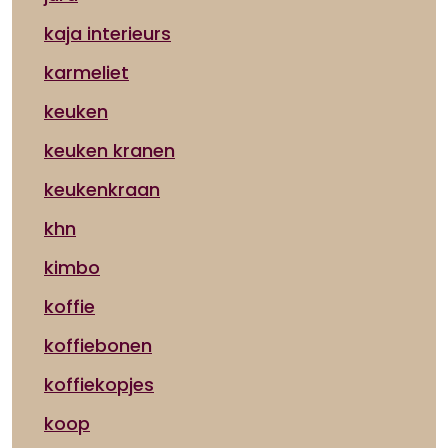
kaja interieurs
karmeliet
keuken
keuken kranen
keukenkraan
khn
kimbo
koffie
koffiebonen
koffiekopjes
koop