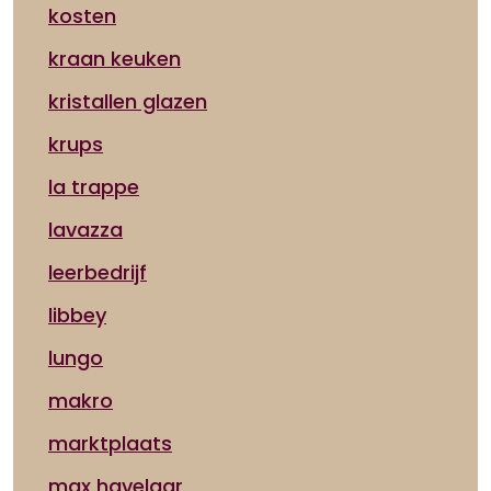
kosten
kraan keuken
kristallen glazen
krups
la trappe
lavazza
leerbedrijf
libbey
lungo
makro
marktplaats
max havelaar