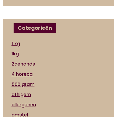
Categorieën
1 kg
1kg
2dehands
4 horeca
500 gram
affligem
allergenen
amstel