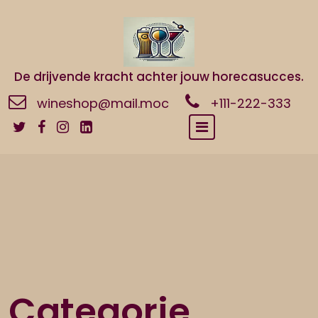
Naar
de
inhoud
gaan
De drijvende kracht achter jouw horecasucces.
wineshop@mail.moc
+111-222-333
Categorie