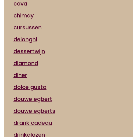
cava
chimay
cursussen
delonghi
dessertwijn
diamond
diner
dolce gusto
douwe egbert
douwe egberts
drank cadeau
drinkglazen