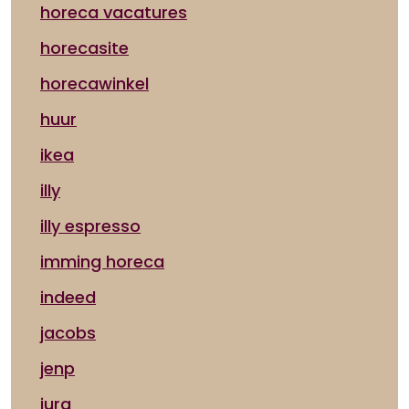
horeca vacatures
horecasite
horecawinkel
huur
ikea
illy
illy espresso
imming horeca
indeed
jacobs
jenp
jura