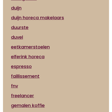
duijn
duijn horeca makelaars
duurste
duvel
eetkamerstoelen
elferink horeca
espresso
faillissement
fnv
freelancer
gemalen koffie