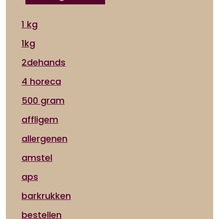
1 kg
1kg
2dehands
4 horeca
500 gram
affligem
allergenen
amstel
aps
barkrukken
bestellen