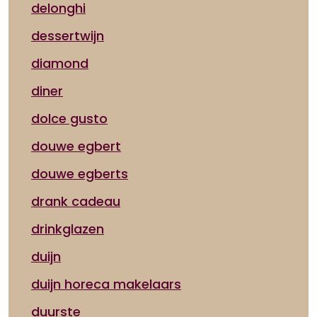
delonghi
dessertwijn
diamond
diner
dolce gusto
douwe egbert
douwe egberts
drank cadeau
drinkglazen
duijn
duijn horeca makelaars
duurste