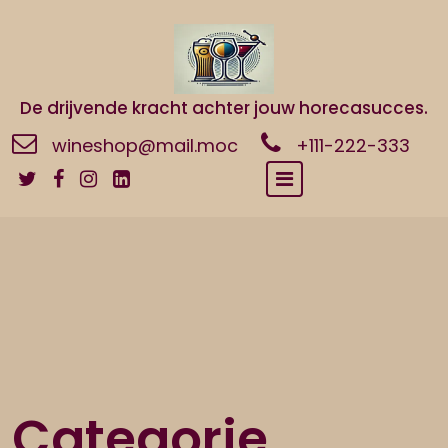
Naar
de
inhoud
gaan
De drijvende kracht achter jouw horecasucces.
wineshop@mail.moc
+111-222-333
Categorie