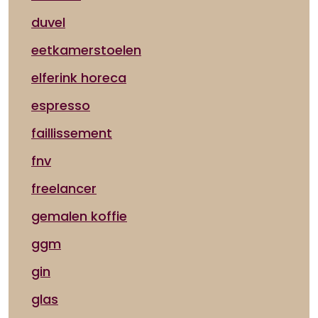
duvel
eetkamerstoelen
elferink horeca
espresso
faillissement
fnv
freelancer
gemalen koffie
ggm
gin
glas