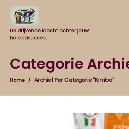
Naar
de
inhoud
gaan
De drijvende kracht achter jouw
horecasucces.
Categorie Archi
Archief Per Categorie "kimbo"
Home
/