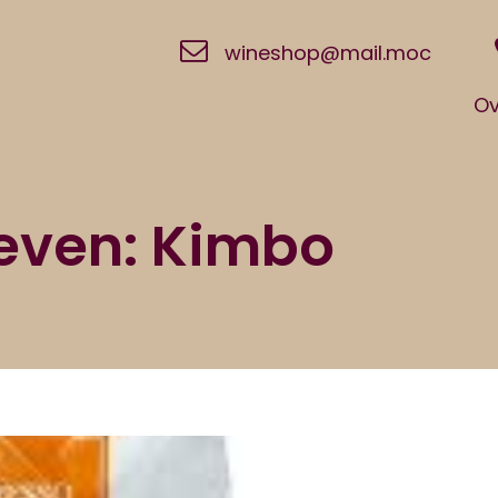
wineshop@mail.moc
Ov
even: Kimbo