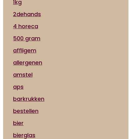
1kg
2dehands
4 horeca
500 gram
affligem
allergenen
amstel
aps
barkrukken
bestellen
bier
bierglas