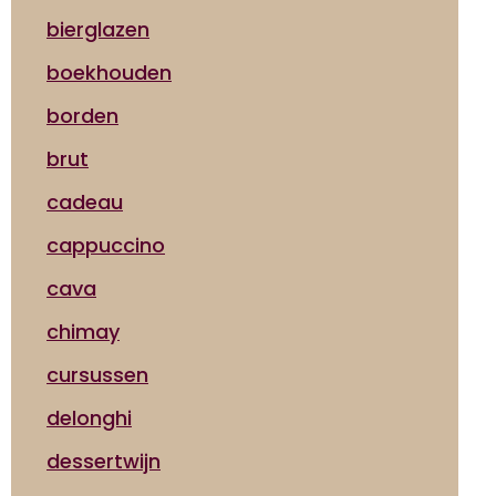
bierglazen
boekhouden
borden
brut
cadeau
cappuccino
cava
chimay
cursussen
delonghi
dessertwijn