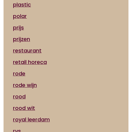
plastic
polar
prijs
prijzen
restaurant
retail horeca
rode
rode wijn
rood
rood wit
royal leerdam
rvs