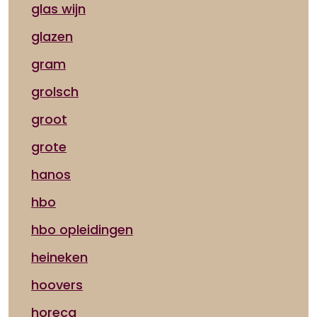
glas wijn
glazen
gram
grolsch
groot
grote
hanos
hbo
hbo opleidingen
heineken
hoovers
horeca