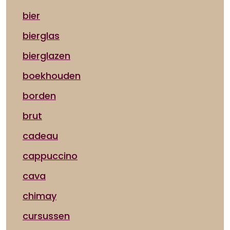
bier
bierglas
bierglazen
boekhouden
borden
brut
cadeau
cappuccino
cava
chimay
cursussen