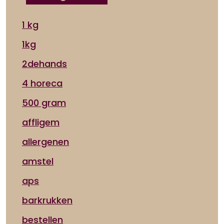
1 kg
1kg
2dehands
4 horeca
500 gram
affligem
allergenen
amstel
aps
barkrukken
bestellen