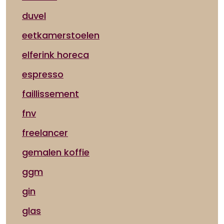
duvel
eetkamerstoelen
elferink horeca
espresso
faillissement
fnv
freelancer
gemalen koffie
ggm
gin
glas