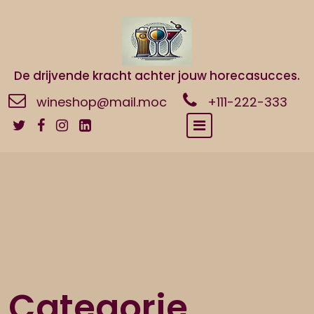
Naar
de
inhoud
gaan
De drijvende kracht achter jouw horecasucces.
wineshop@mail.moc
+111-222-333
Categorie