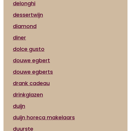
delonghi
dessertwijn
diamond
diner
dolce gusto
douwe egbert
douwe egberts
drank cadeau
drinkglazen
duijn
duijn horeca makelaars
duurste