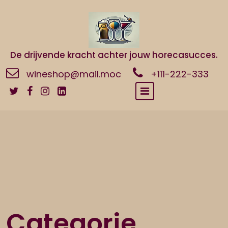
Naar
de
inhoud
gaan
De drijvende kracht achter jouw horecasucces.
wineshop@mail.moc
+111-222-333
Categorie