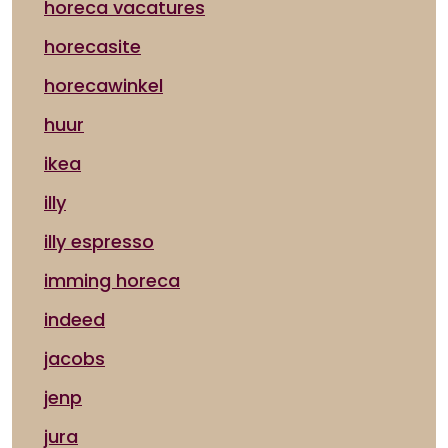
horeca vacatures
horecasite
horecawinkel
huur
ikea
illy
illy espresso
imming horeca
indeed
jacobs
jenp
jura