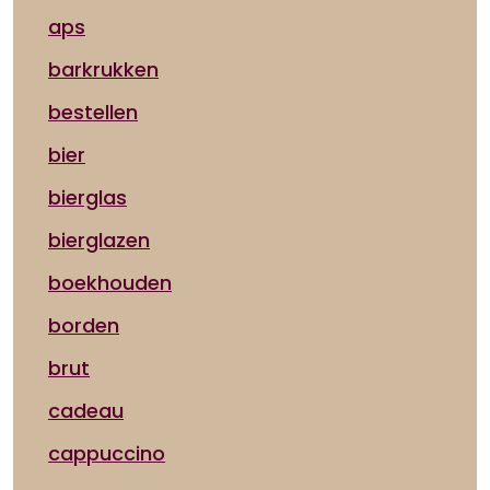
aps
barkrukken
bestellen
bier
bierglas
bierglazen
boekhouden
borden
brut
cadeau
cappuccino