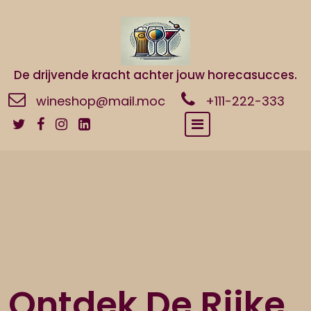
Naar
de
inhoud
gaan
De drijvende kracht achter jouw horecasucces.
wineshop@mail.moc
+111-222-333
Ontdek De Rijke