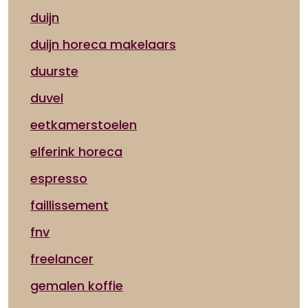
duijn
duijn horeca makelaars
duurste
duvel
eetkamerstoelen
elferink horeca
espresso
faillissement
fnv
freelancer
gemalen koffie