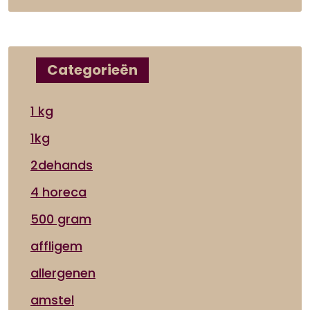
Categorieën
1 kg
1kg
2dehands
4 horeca
500 gram
affligem
allergenen
amstel