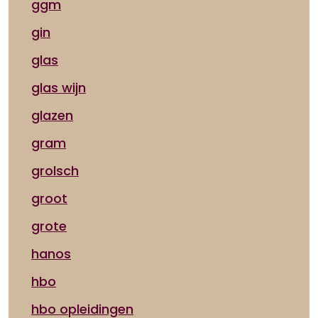
ggm
gin
glas
glas wijn
glazen
gram
grolsch
groot
grote
hanos
hbo
hbo opleidingen