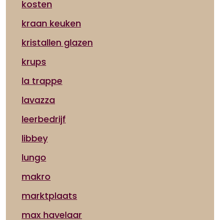
kosten
kraan keuken
kristallen glazen
krups
la trappe
lavazza
leerbedrijf
libbey
lungo
makro
marktplaats
max havelaar