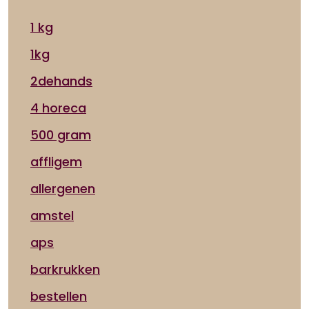
1 kg
1kg
2dehands
4 horeca
500 gram
affligem
allergenen
amstel
aps
barkrukken
bestellen