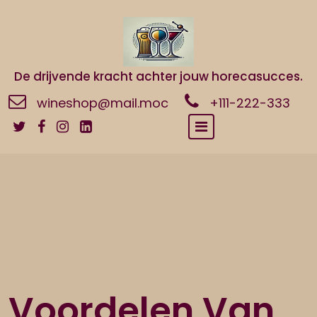
Naar
de
inhoud
gaan
De drijvende kracht achter jouw horecasucces.
wineshop@mail.moc
+111-222-333
Voordelen Van