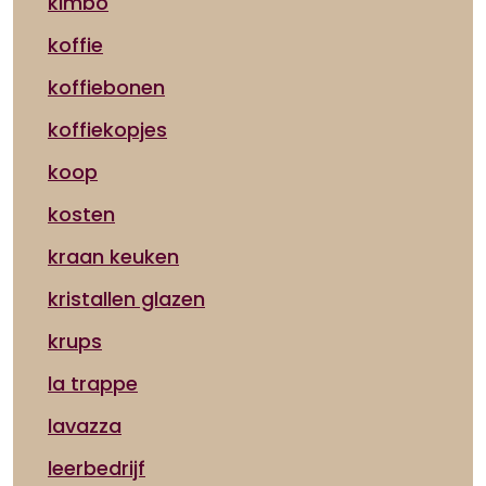
kimbo
koffie
koffiebonen
koffiekopjes
koop
kosten
kraan keuken
kristallen glazen
krups
la trappe
lavazza
leerbedrijf