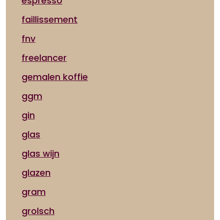
espresso
faillissement
fnv
freelancer
gemalen koffie
ggm
gin
glas
glas wijn
glazen
gram
grolsch