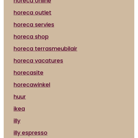
horeca online
horeca outlet
horeca servies
horeca shop
horeca terrasmeubilair
horeca vacatures
horecasite
horecawinkel
huur
ikea
illy
illy espresso