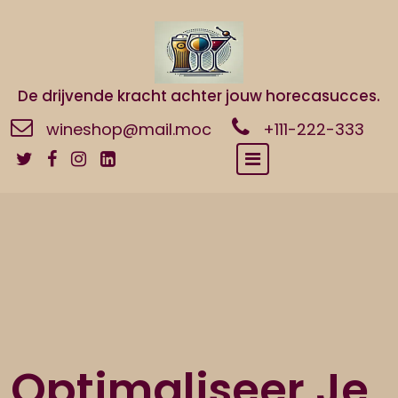
Naar
de
inhoud
gaan
De drijvende kracht achter jouw horecasucces.
wineshop@mail.moc
+111-222-333
Optimaliseer Je