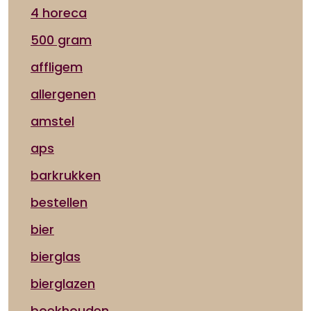
4 horeca
500 gram
affligem
allergenen
amstel
aps
barkrukken
bestellen
bier
bierglas
bierglazen
boekhouden