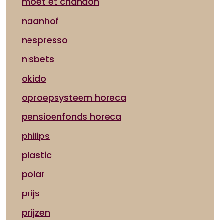
moet et chandon
naanhof
nespresso
nisbets
okido
oproepsysteem horeca
pensioenfonds horeca
philips
plastic
polar
prijs
prijzen