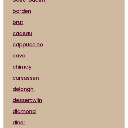
borden
brut
cadeau
cappuccino
cava
chimay
cursussen
delonghi
dessertwijn
diamond
diner