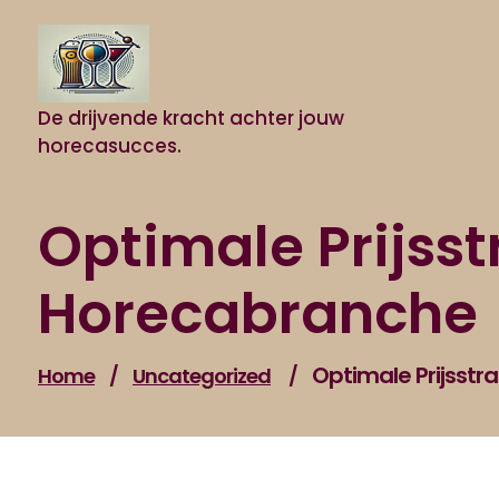
Naar
de
inhoud
gaan
De drijvende kracht achter jouw
horecasucces.
Optimale Prijss
Horecabranche
Optimale Prijsstr
Home
/
Uncategorized
/