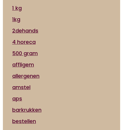
1 kg
1kg
2dehands
4 horeca
500 gram
affligem
allergenen
amstel
aps
barkrukken
bestellen