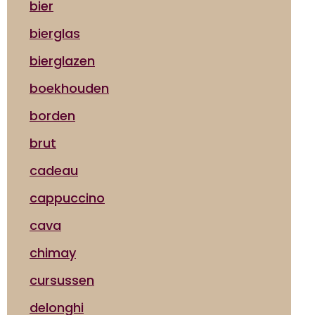
bier
bierglas
bierglazen
boekhouden
borden
brut
cadeau
cappuccino
cava
chimay
cursussen
delonghi