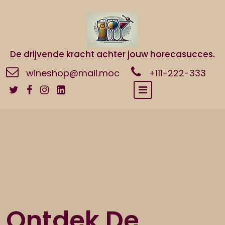
Naar
de
inhoud
gaan
De drijvende kracht achter jouw horecasucces.
wineshop@mail.moc
+111-222-333
Ontdek De