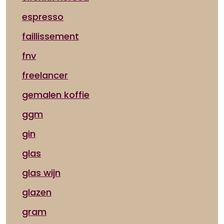
espresso
faillissement
fnv
freelancer
gemalen koffie
ggm
gin
glas
glas wijn
glazen
gram