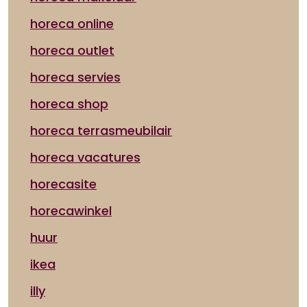
horeca online
horeca outlet
horeca servies
horeca shop
horeca terrasmeubilair
horeca vacatures
horecasite
horecawinkel
huur
ikea
illy