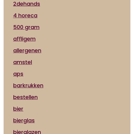
2dehands
4 horeca
500 gram
affligem
allergenen
amstel
aps
barkrukken
bestellen
bier
bierglas
bierglazen