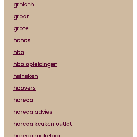
grolsch
groot
grote
hanos
hbo
hbo opleidingen
heineken
hoovers
horeca
horeca advies
horeca keuken outlet
horeca makelaar