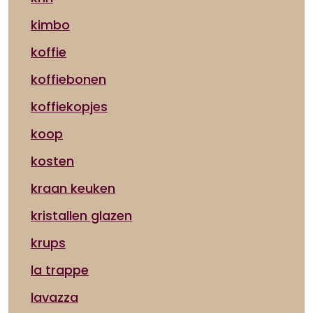
kimbo
koffie
koffiebonen
koffiekopjes
koop
kosten
kraan keuken
kristallen glazen
krups
la trappe
lavazza