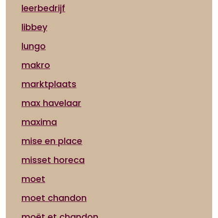
leerbedrijf
libbey
lungo
makro
marktplaats
max havelaar
maxima
mise en place
misset horeca
moet
moet chandon
moët et chandon