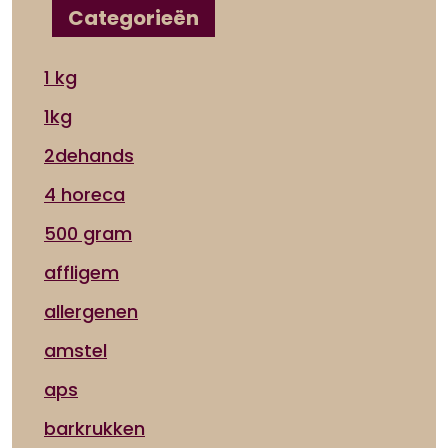
Categorieën
1 kg
1kg
2dehands
4 horeca
500 gram
affligem
allergenen
amstel
aps
barkrukken