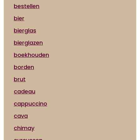
bestellen
bier
bierglas
bierglazen
boekhouden
borden
brut
cadeau
cappuccino
cava
chimay