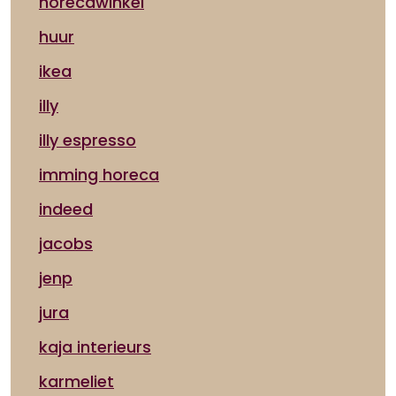
horecawinkel
huur
ikea
illy
illy espresso
imming horeca
indeed
jacobs
jenp
jura
kaja interieurs
karmeliet