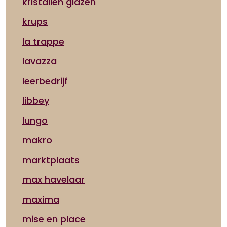
kristallen glazen
krups
la trappe
lavazza
leerbedrijf
libbey
lungo
makro
marktplaats
max havelaar
maxima
mise en place