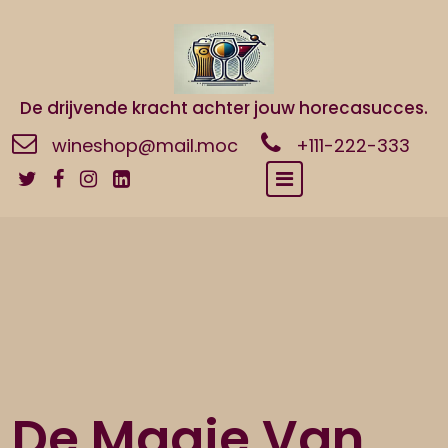
Naar
de
inhoud
gaan
De drijvende kracht achter jouw horecasucces.
wineshop@mail.moc
+111-222-333
De Magie Van