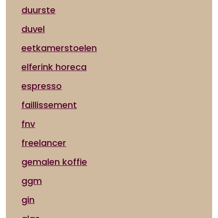
duurste
duvel
eetkamerstoelen
elferink horeca
espresso
faillissement
fnv
freelancer
gemalen koffie
ggm
gin