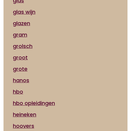
glas
glas wijn
glazen
gram
grolsch
groot
grote
hanos
hbo
hbo opleidingen
heineken
hoovers