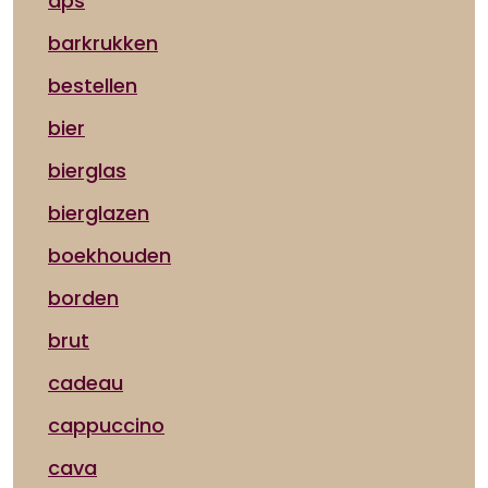
aps
barkrukken
bestellen
bier
bierglas
bierglazen
boekhouden
borden
brut
cadeau
cappuccino
cava