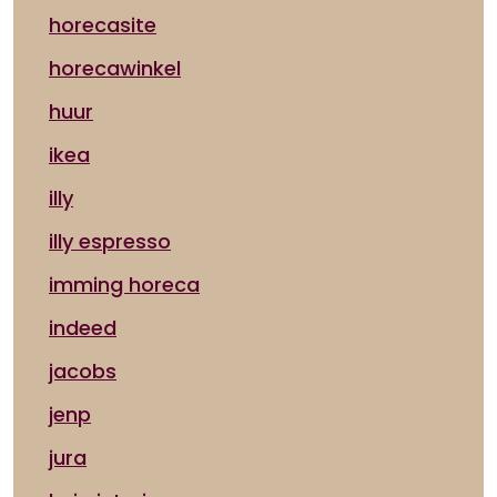
horecasite
horecawinkel
huur
ikea
illy
illy espresso
imming horeca
indeed
jacobs
jenp
jura