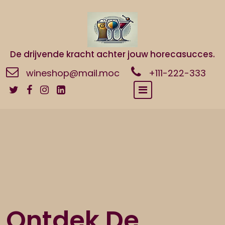
Naar
de
inhoud
gaan
De drijvende kracht achter jouw horecasucces.
wineshop@mail.moc
+111-222-333
Ontdek De