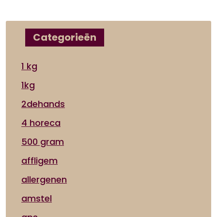
Categorieën
1 kg
1kg
2dehands
4 horeca
500 gram
affligem
allergenen
amstel