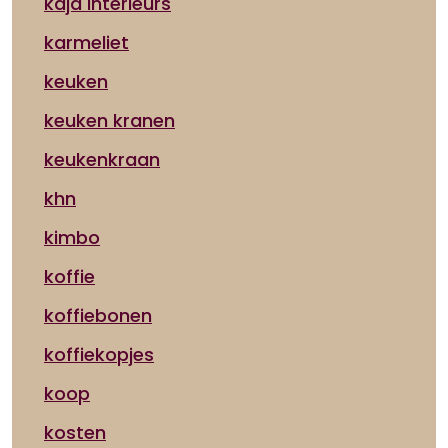
kaja interieurs
karmeliet
keuken
keuken kranen
keukenkraan
khn
kimbo
koffie
koffiebonen
koffiekopjes
koop
kosten