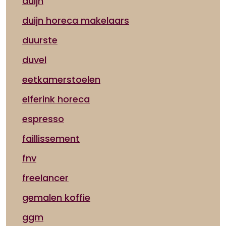
duijn
duijn horeca makelaars
duurste
duvel
eetkamerstoelen
elferink horeca
espresso
faillissement
fnv
freelancer
gemalen koffie
ggm