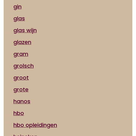
gin
glas
glas wijn
glazen
gram
grolsch
groot
grote
hanos
hbo
hbo opleidingen