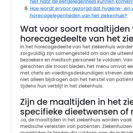
niet naar de eetgelegenheid kunnen komen
Hoe wordt ervoor gezorgd dat hygiëne- en 
horecagelegenheden van het ziekenhuis?
Wat voor soort maaltijden 
horecagedeelte van het zi
In het horecagedeelte van het ziekenhuis worde
zorgvuldig zijn samengesteld om aan de uiteen
bezoekers en medisch personeel te voldoen. Va
gerechten die troost bieden, het menu omvat e
met chefs en voedingsdeskundigen streven ziek
niet alleen bijdragen aan het herstel van patiën
tijdens hun verblijf in het ziekenhuis.
Zijn de maaltijden in het 
specifieke dieetwensen of
Ja, de maaltijden in het ziekenhuis worden vaa
medische vereisten van patiënten. Ziekenhuize
maaltijden te bieden die voldoen aan de individu