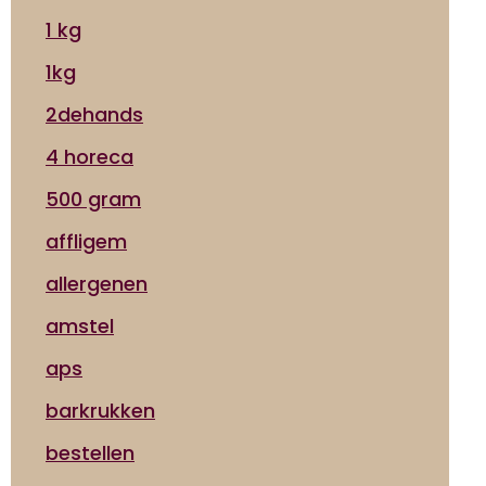
1 kg
1kg
2dehands
4 horeca
500 gram
affligem
allergenen
amstel
aps
barkrukken
bestellen