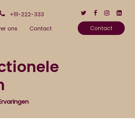
+111-222-333
Contact
er ons
Contact
ctionele
n
 Ervaringen