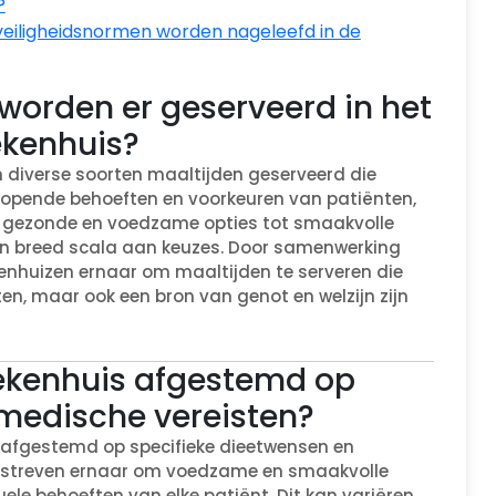
?
veiligheidsnormen worden nageleefd in de
worden er geserveerd in het
ekenhuis?
n diverse soorten maaltijden geserveerd die
lopende behoeften en voorkeuren van patiënten,
n gezonde en voedzame opties tot smaakvolle
en breed scala aan keuzes. Door samenwerking
enhuizen ernaar om maaltijden te serveren die
ten, maar ook een bron van genot en welzijn zijn
ziekenhuis afgestemd op
 medische vereisten?
k afgestemd op specifieke dieetwensen en
n streven ernaar om voedzame en smaakvolle
ele behoeften van elke patiënt. Dit kan variëren