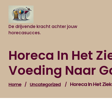
Naar
de
inhoud
gaan
De drijvende kracht achter jouw
horecasucces.
Horeca In Het Zi
Voeding Naar Ga
Horeca In Het Zie
Home
/
Uncategorized
/