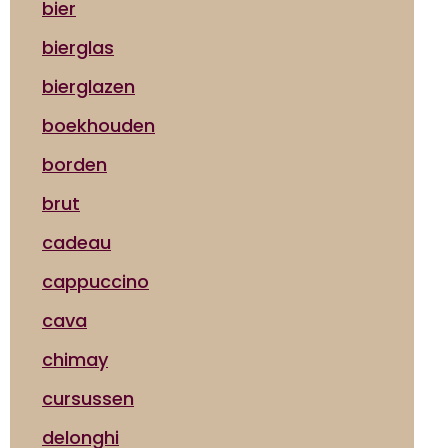
bier
bierglas
bierglazen
boekhouden
borden
brut
cadeau
cappuccino
cava
chimay
cursussen
delonghi