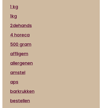
1 kg
1kg
2dehands
4 horeca
500 gram
affligem
allergenen
amstel
aps
barkrukken
bestellen