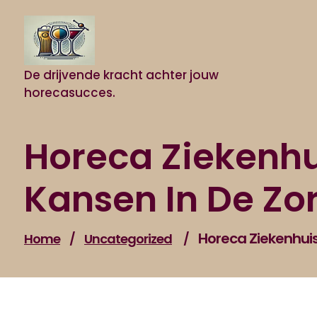
Naar
de
inhoud
gaan
De drijvende kracht achter jouw
horecasucces.
Horeca Ziekenhu
Kansen In De Zo
Horeca Ziekenhuis
Home
/
Uncategorized
/