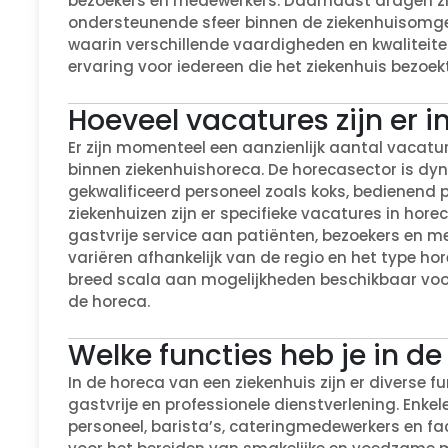
bezoekers en medewerkers. Daarnaast dragen zij 
ondersteunende sfeer binnen de ziekenhuisomgev
waarin verschillende vaardigheden en kwalitei
ervaring voor iedereen die het ziekenhuis bezoekt
Hoeveel vacatures zijn er i
Er zijn momenteel een aanzienlijk aantal vacatur
binnen ziekenhuishoreca. De horecasector is dy
gekwalificeerd personeel zoals koks, bedienend
ziekenhuizen zijn er specifieke vacatures in hor
gastvrije service aan patiënten, bezoekers en m
variëren afhankelijk van de regio en het type ho
breed scala aan mogelijkheden beschikbaar voor 
de horeca.
Welke functies heb je in d
In de horeca van een ziekenhuis zijn er diverse 
gastvrije en professionele dienstverlening. Enke
personeel, barista’s, cateringmedewerkers en fac