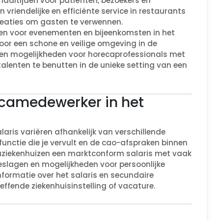
aaltijden voor patiënten, bezoekers en
vriendelijke en efficiënte service in restaurants
ecreaties om gasten te verwennen.
en voor evenementen en bijeenkomsten in het
voor een schone en veilige omgeving in de
den mogelijkheden voor horecaprofessionals met
alenten te benutten in de unieke setting van een
recamedewerker in het
laris variëren afhankelijk van verschillende
 functie die je vervult en de cao-afspraken binnen
caziekenhuizen een marktconform salaris met vaak
eslagen en mogelijkheden voor persoonlijke
informatie over het salaris en secundaire
ffende ziekenhuisinstelling of vacature.