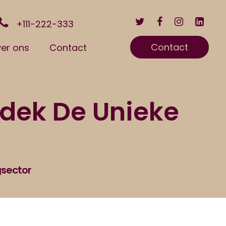
+111-222-333
Contact
er ons
Contact
tdek De Unieke
gsector