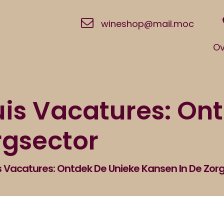
wineshop@mail.moc
Ov
is Vacatures: On
rgsector
 Vacatures: Ontdek De Unieke Kansen In De Zor