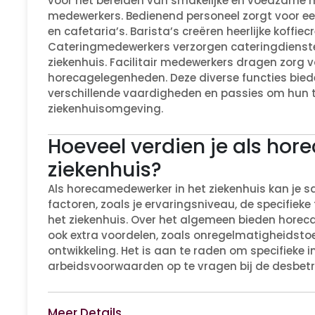
voor het bereiden van smakelijke en voedzame m
medewerkers. Bedienend personeel zorgt voor een 
en cafetaria’s. Barista’s creëren heerlijke koffi
Cateringmedewerkers verzorgen cateringdienst
ziekenhuis. Facilitair medewerkers dragen zorg 
horecagelegenheden. Deze diverse functies bie
verschillende vaardigheden en passies om hun t
ziekenhuisomgeving.
Hoeveel verdien je als ho
ziekenhuis?
Als horecamedewerker in het ziekenhuis kan je sa
factoren, zoals je ervaringsniveau, de specifieke
het ziekenhuis. Over het algemeen bieden hore
ook extra voordelen, zoals onregelmatigheidsto
ontwikkeling. Het is aan te raden om specifieke 
arbeidsvoorwaarden op te vragen bij de desbetre
Meer Details