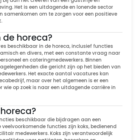
bij aan het creëren van een gastvrije en
ing. Het is een uitdagende en lonende sector
ten samenkomen om te zorgen voor een positieve
.
n de horeca?
es beschikbaar in de horeca, inclusief functies
namisch en divers, met een constante vraag naar
 personeel en cateringmedewerkers. Binnen
ecagelegenheden die gericht zijn op het bieden van
edewerkers. Het exacte aantal vacatures kan
recabedrijf, maar over het algemeen is er een
wie op zoek is naar een uitdagende carrière in
e horeca?
functies beschikbaar die bijdragen aan een
le veelvoorkomende functies zijn koks, bedienend
ilitair medewerkers. Koks zijn verantwoordelijk