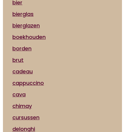
bier
bierglas
bierglazen
boekhouden
borden
brut
cadeau
cappuccino
cava
chimay
cursussen
delonghi