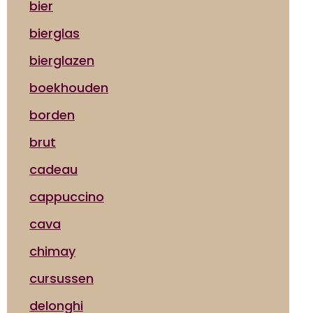
bier
bierglas
bierglazen
boekhouden
borden
brut
cadeau
cappuccino
cava
chimay
cursussen
delonghi