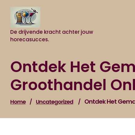
Naar
de
inhoud
gaan
De drijvende kracht achter jouw
horecasucces.
Ontdek Het Gema
Groothandel Onl
Ontdek Het Gemak
Home
/
Uncategorized
/