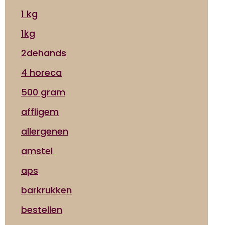
1 kg
1kg
2dehands
4 horeca
500 gram
affligem
allergenen
amstel
aps
barkrukken
bestellen