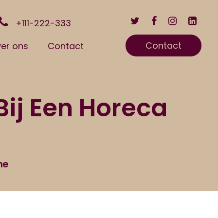
+111-222-333
Contact
er ons
Contact
ij Een Horeca
ne