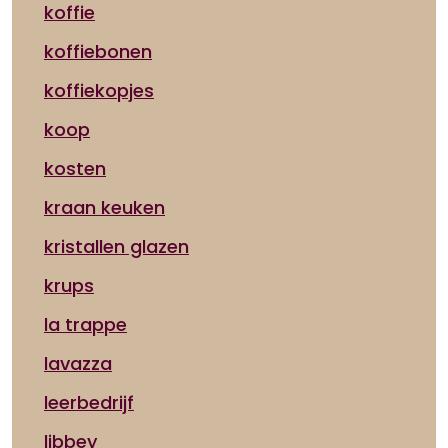
koffie
koffiebonen
koffiekopjes
koop
kosten
kraan keuken
kristallen glazen
krups
la trappe
lavazza
leerbedrijf
libbey