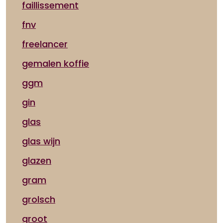
faillissement
fnv
freelancer
gemalen koffie
ggm
gin
glas
glas wijn
glazen
gram
grolsch
groot