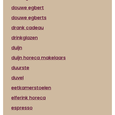
douwe egbert
douwe egberts
drank cadeau
drinkglazen
duijn
duijn horeca makelaars
duurste
duvel
eetkamerstoelen
elferink horeca
espresso