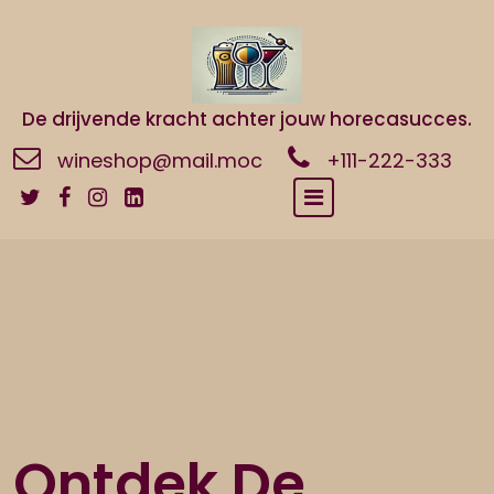
Naar
de
inhoud
gaan
De drijvende kracht achter jouw horecasucces.
wineshop@mail.moc
+111-222-333
Ontdek De