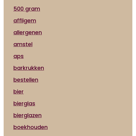
500 gram
affligem
allergenen
amstel
aps
barkrukken
bestellen
bier
bierglas
bierglazen
boekhouden