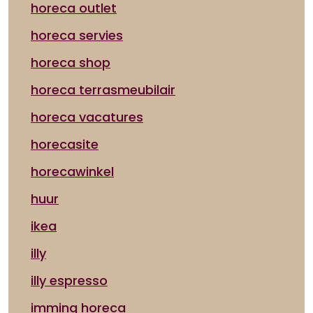
horeca outlet
horeca servies
horeca shop
horeca terrasmeubilair
horeca vacatures
horecasite
horecawinkel
huur
ikea
illy
illy espresso
imming horeca