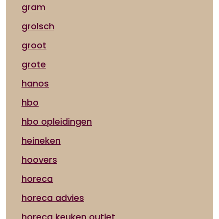
gram
grolsch
groot
grote
hanos
hbo
hbo opleidingen
heineken
hoovers
horeca
horeca advies
horeca keuken outlet