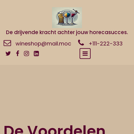
Naar
de
inhoud
gaan
De drijvende kracht achter jouw horecasucces.
wineshop@mail.moc
+111-222-333
De Voordelen