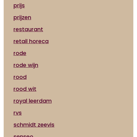
prijs
prijzen
restaurant
retail horeca
rode
rode wijn
rood
rood wit
royal leerdam
rvs
schmidt zeevis
senseo