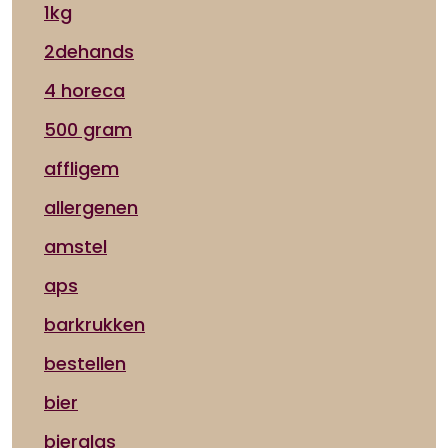
1kg
2dehands
4 horeca
500 gram
affligem
allergenen
amstel
aps
barkrukken
bestellen
bier
bierglas