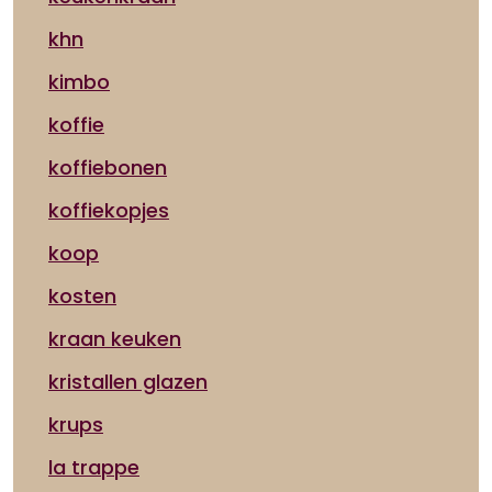
khn
kimbo
koffie
koffiebonen
koffiekopjes
koop
kosten
kraan keuken
kristallen glazen
krups
la trappe