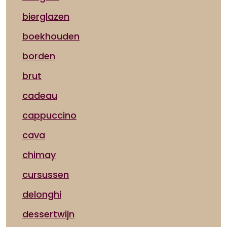
bierglazen
boekhouden
borden
brut
cadeau
cappuccino
cava
chimay
cursussen
delonghi
dessertwijn