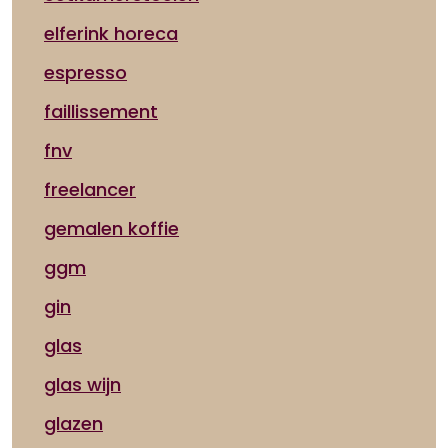
elferink horeca
espresso
faillissement
fnv
freelancer
gemalen koffie
ggm
gin
glas
glas wijn
glazen