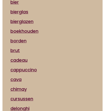
bier
bierglas
bierglazen
boekhouden
borden
brut
cadeau
cappuccino
cava
chimay
cursussen
delonghi