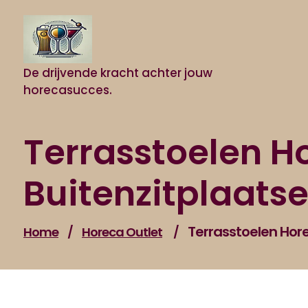
Naar
de
inhoud
gaan
De drijvende kracht achter jouw
horecasucces.
Terrasstoelen Ho
Buitenzitplaats
Terrasstoelen Hore
Home
/
Horeca Outlet
/