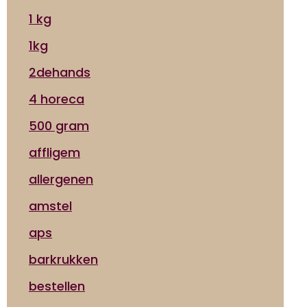
1 kg
1kg
2dehands
4 horeca
500 gram
affligem
allergenen
amstel
aps
barkrukken
bestellen