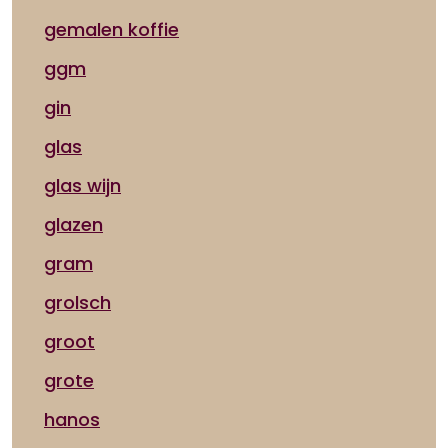
gemalen koffie
ggm
gin
glas
glas wijn
glazen
gram
grolsch
groot
grote
hanos