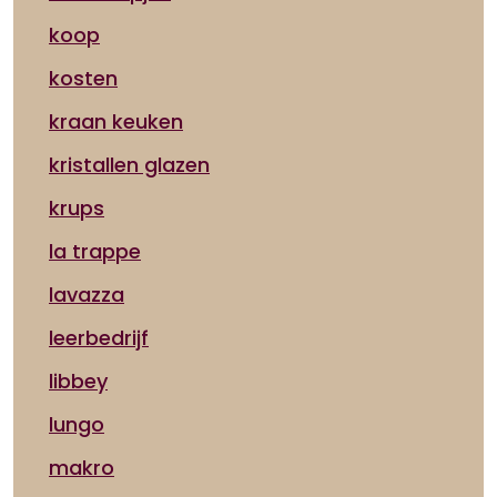
koop
kosten
kraan keuken
kristallen glazen
krups
la trappe
lavazza
leerbedrijf
libbey
lungo
makro