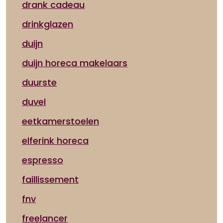
drank cadeau
drinkglazen
duijn
duijn horeca makelaars
duurste
duvel
eetkamerstoelen
elferink horeca
espresso
faillissement
fnv
freelancer