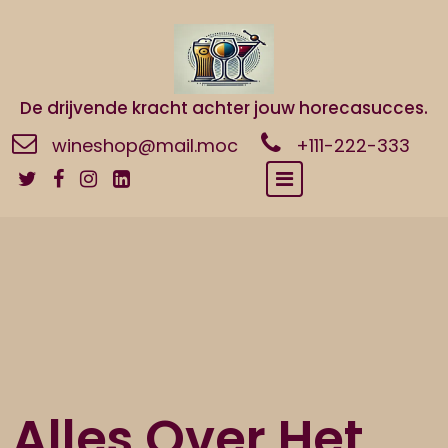
Naar
de
inhoud
gaan
De drijvende kracht achter jouw horecasucces.
wineshop@mail.moc
+111-222-333
Alles Over Het