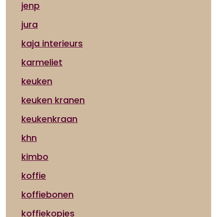
jenp
jura
kaja interieurs
karmeliet
keuken
keuken kranen
keukenkraan
khn
kimbo
koffie
koffiebonen
koffiekopjes