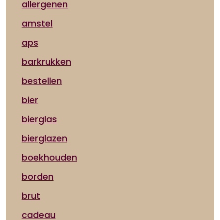
allergenen
amstel
aps
barkrukken
bestellen
bier
bierglas
bierglazen
boekhouden
borden
brut
cadeau