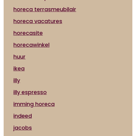
horeca terrasmeubilair
horeca vacatures
horecasite
horecawinkel
huur
ikea
illy
illy espresso
imming horeca
indeed
jacobs