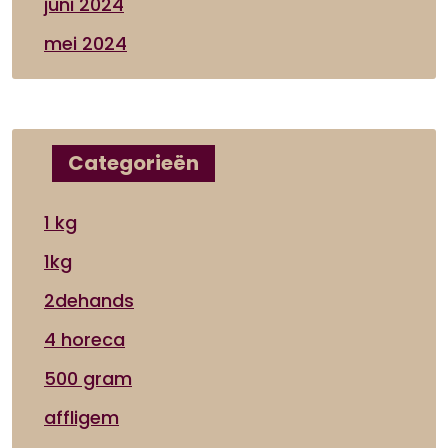
juni 2024
mei 2024
Categorieën
1 kg
1kg
2dehands
4 horeca
500 gram
affligem