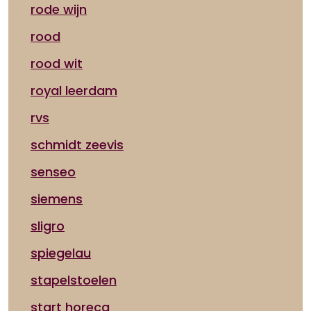
rode wijn
rood
rood wit
royal leerdam
rvs
schmidt zeevis
senseo
siemens
sligro
spiegelau
stapelstoelen
start horeca