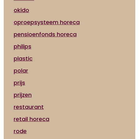
okido
oproepsysteem horeca
pensioenfonds horeca
philips
plastic
polar
prijs
prijzen
restaurant
retail horeca
rode