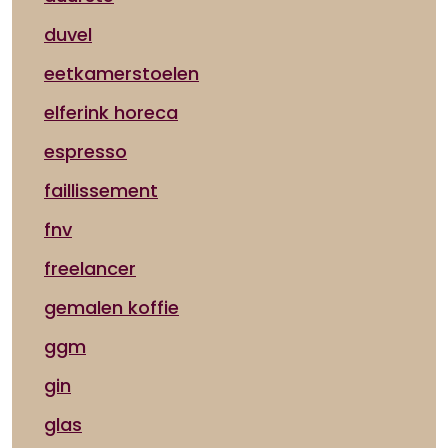
duvel
eetkamerstoelen
elferink horeca
espresso
faillissement
fnv
freelancer
gemalen koffie
ggm
gin
glas