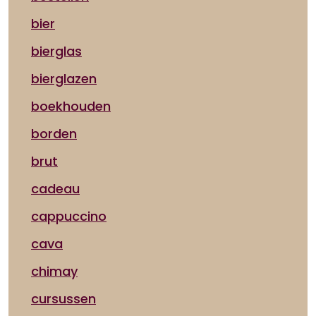
bier
bierglas
bierglazen
boekhouden
borden
brut
cadeau
cappuccino
cava
chimay
cursussen