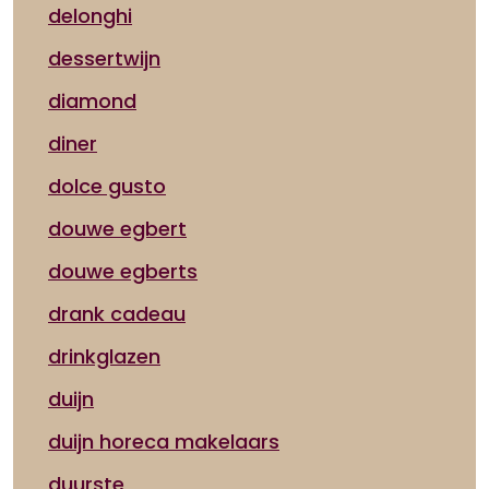
delonghi
dessertwijn
diamond
diner
dolce gusto
douwe egbert
douwe egberts
drank cadeau
drinkglazen
duijn
duijn horeca makelaars
duurste