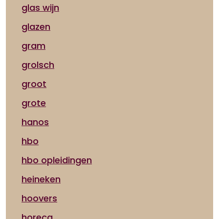
glas wijn
glazen
gram
grolsch
groot
grote
hanos
hbo
hbo opleidingen
heineken
hoovers
horeca