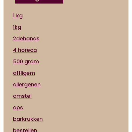
1 kg
1kg
2dehands
4 horeca
500 gram
affligem
allergenen
amstel
aps
barkrukken
bestellen