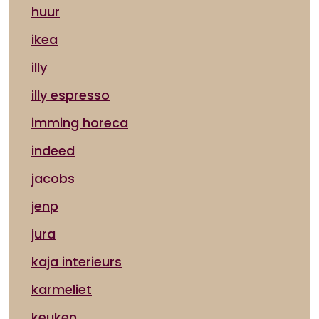
huur
ikea
illy
illy espresso
imming horeca
indeed
jacobs
jenp
jura
kaja interieurs
karmeliet
keuken