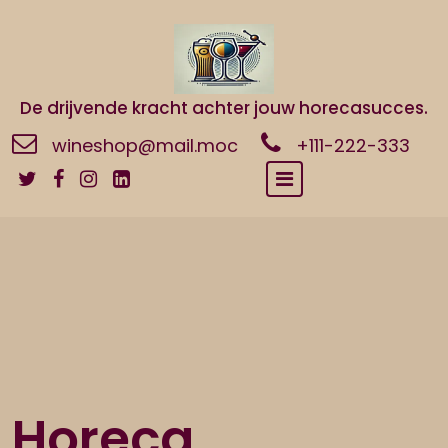
Naar
de
inhoud
gaan
De drijvende kracht achter jouw horecasucces.
wineshop@mail.moc
+111-222-333
Horeca