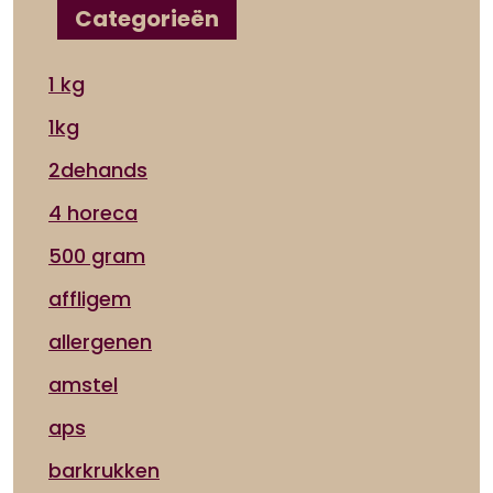
Categorieën
1 kg
1kg
2dehands
4 horeca
500 gram
affligem
allergenen
amstel
aps
barkrukken