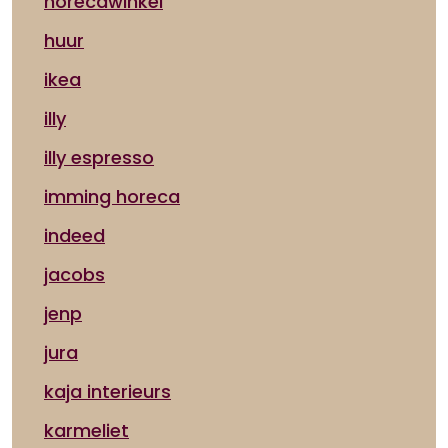
horecawinkel
huur
ikea
illy
illy espresso
imming horeca
indeed
jacobs
jenp
jura
kaja interieurs
karmeliet