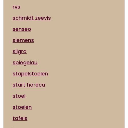
rvs
schmidt zeevis
senseo
siemens
sligro
spiegelau
stapelstoelen
start horeca
stoel
stoelen
tafels