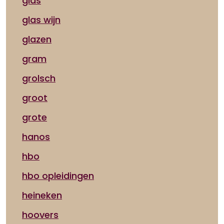
glas
glas wijn
glazen
gram
grolsch
groot
grote
hanos
hbo
hbo opleidingen
heineken
hoovers