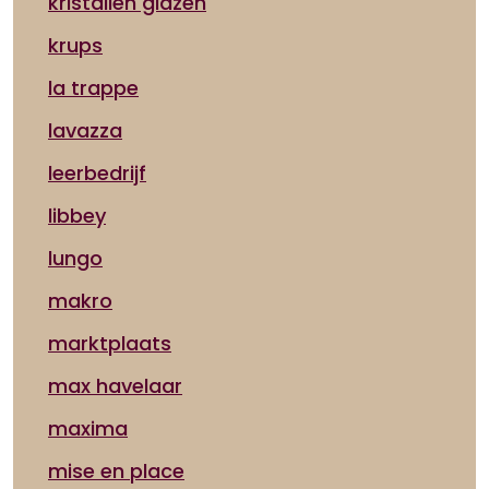
kristallen glazen
krups
la trappe
lavazza
leerbedrijf
libbey
lungo
makro
marktplaats
max havelaar
maxima
mise en place