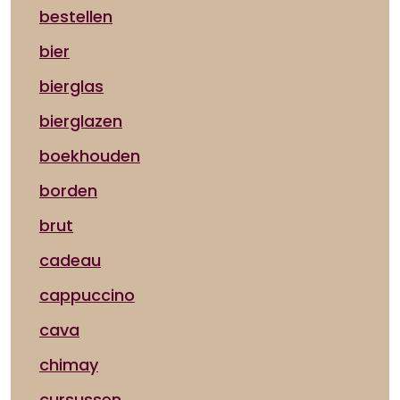
bestellen
bier
bierglas
bierglazen
boekhouden
borden
brut
cadeau
cappuccino
cava
chimay
cursussen