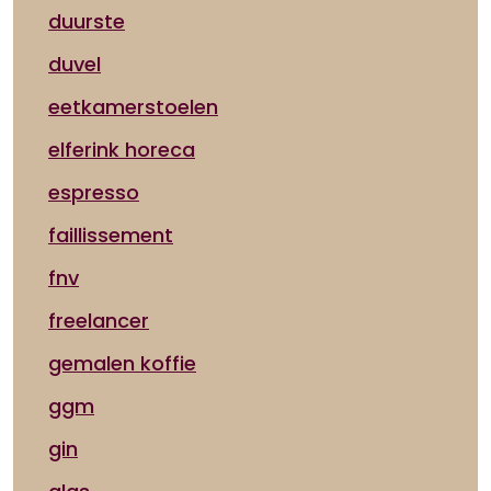
duurste
duvel
eetkamerstoelen
elferink horeca
espresso
faillissement
fnv
freelancer
gemalen koffie
ggm
gin