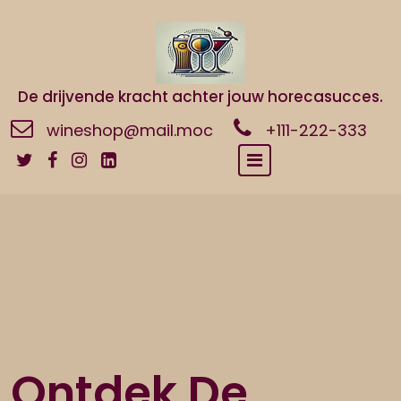
Naar
de
inhoud
gaan
De drijvende kracht achter jouw horecasucces.
wineshop@mail.moc
+111-222-333
Ontdek De