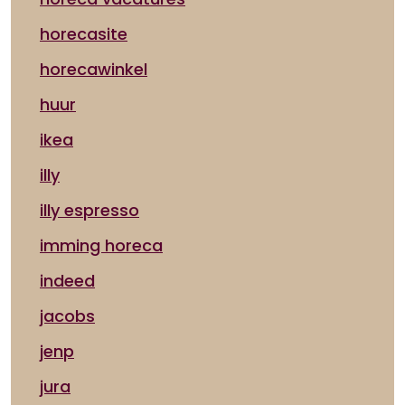
horecasite
horecawinkel
huur
ikea
illy
illy espresso
imming horeca
indeed
jacobs
jenp
jura