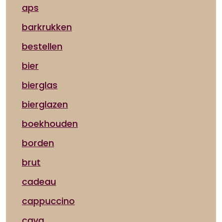
aps
barkrukken
bestellen
bier
bierglas
bierglazen
boekhouden
borden
brut
cadeau
cappuccino
cava