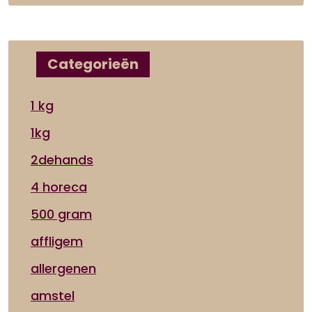
Categorieën
1 kg
1kg
2dehands
4 horeca
500 gram
affligem
allergenen
amstel