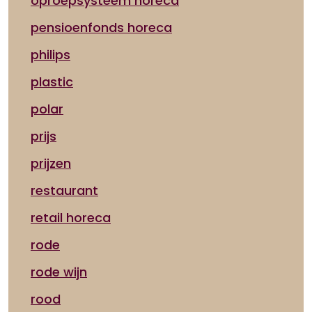
oproepsysteem horeca
pensioenfonds horeca
philips
plastic
polar
prijs
prijzen
restaurant
retail horeca
rode
rode wijn
rood