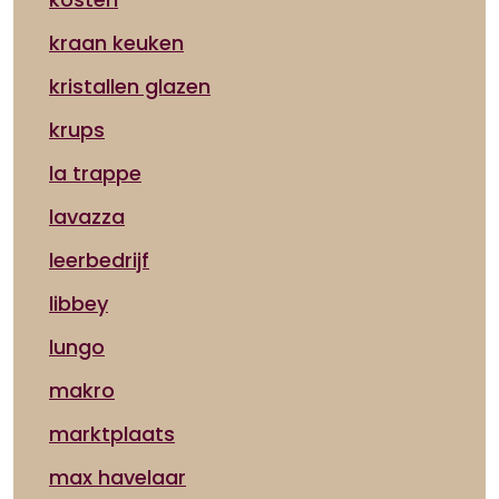
kraan keuken
kristallen glazen
krups
la trappe
lavazza
leerbedrijf
libbey
lungo
makro
marktplaats
max havelaar