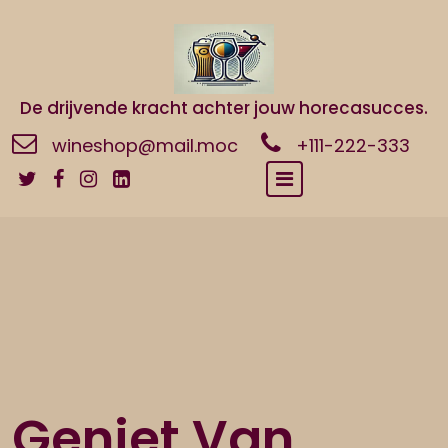
Naar
de
inhoud
gaan
De drijvende kracht achter jouw horecasucces.
wineshop@mail.moc
+111-222-333
Geniet Van