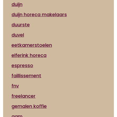
duijn
duijn horeca makelaars
duurste
duvel
eetkamerstoelen
elferink horeca
espresso
faillissement
fnv
freelancer
gemalen koffie
ggm