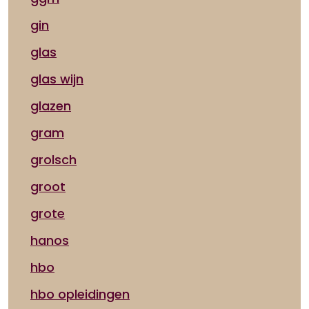
gin
glas
glas wijn
glazen
gram
grolsch
groot
grote
hanos
hbo
hbo opleidingen