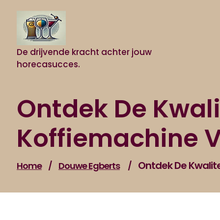
Naar
de
inhoud
gaan
De drijvende kracht achter jouw
horecasucces.
Ontdek De Kwali
Koffiemachine V
Ontdek De Kwalite
Home
/
Douwe Egberts
/