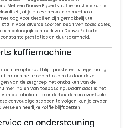
id. Met een Douwe Egberts koffiemachine kun je
pkwaliteit, of je nu espresso, cappuccino of
 met oog voor detail en zijn gemakkelijk te
t zijn voor diverse soorten bedrijven zoals cafés,
k een belangrijk kenmerk van Douwe Egberts
p constante prestaties en duurzaamheid.
rts koffiemachine
machine optimaal blijft presteren, is regelmatig
offiemachine te onderhouden is door deze
igen van de zetgroep, het ontkalken van de
imer indien van toepassing. Daarnaast is het
s van de fabrikant te onderhouden en eventuele
 deze eenvoudige stappen te volgen, kun je ervoor
erse en heerlijke koffie blijft zetten.
ervice en ondersteuning