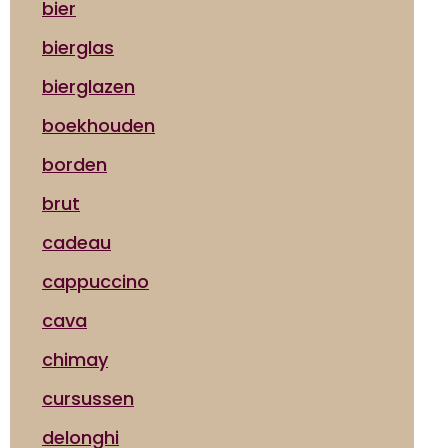
bier
bierglas
bierglazen
boekhouden
borden
brut
cadeau
cappuccino
cava
chimay
cursussen
delonghi