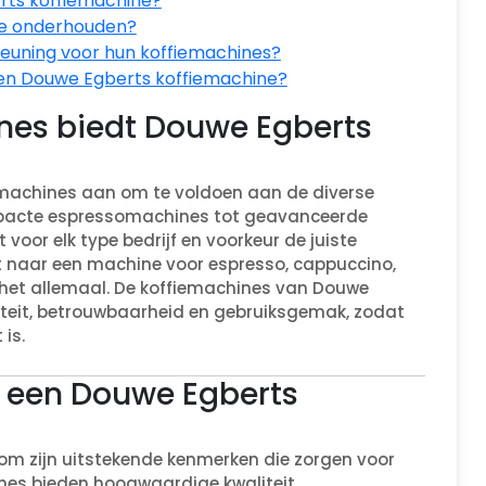
rts koffiemachine?
ne onderhouden?
teuning voor hun koffiemachines?
 een Douwe Egberts koffiemachine?
nes biedt Douwe Egberts
emachines aan om te voldoen aan de diverse
ompacte espressomachines tot geavanceerde
oor elk type bedrijf en voorkeur de juiste
nt naar een machine voor espresso, cappuccino,
t het allemaal. De koffiemachines van Douwe
iteit, betrouwbaarheid en gebruiksgemak, zodat
 is.
n een Douwe Egberts
om zijn uitstekende kenmerken die zorgen voor
nes bieden hoogwaardige kwaliteit,