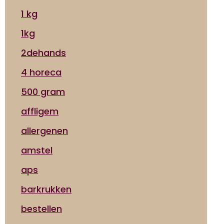
1 kg
1kg
2dehands
4 horeca
500 gram
affligem
allergenen
amstel
aps
barkrukken
bestellen