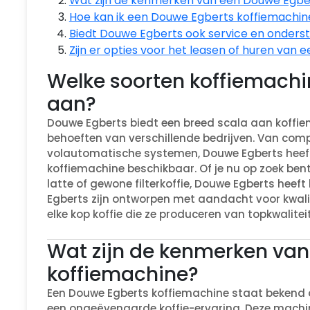
Wat zijn de kenmerken van een Douwe Egbe
Hoe kan ik een Douwe Egberts koffiemachi
Biedt Douwe Egberts ook service en onders
Zijn er opties voor het leasen of huren van
Welke soorten koffiemachi
aan?
Douwe Egberts biedt een breed scala aan koffi
behoeften van verschillende bedrijven. Van c
volautomatische systemen, Douwe Egberts heeft v
koffiemachine beschikbaar. Of je nu op zoek be
latte of gewone filterkoffie, Douwe Egberts heef
Egberts zijn ontworpen met aandacht voor kwal
elke kop koffie die ze produceren van topkwaliteit
Wat zijn de kenmerken va
koffiemachine?
Een Douwe Egberts koffiemachine staat bekend 
een ongeëvenaarde koffie-ervaring. Deze machi