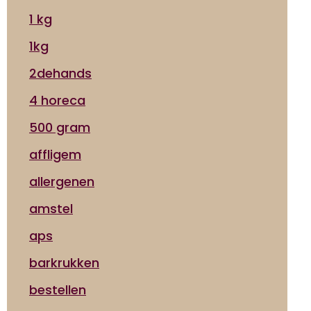
1 kg
1kg
2dehands
4 horeca
500 gram
affligem
allergenen
amstel
aps
barkrukken
bestellen