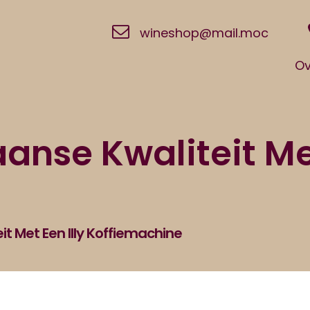
wineshop@mail.moc
Ov
aanse Kwaliteit Met
it Met Een Illy Koffiemachine