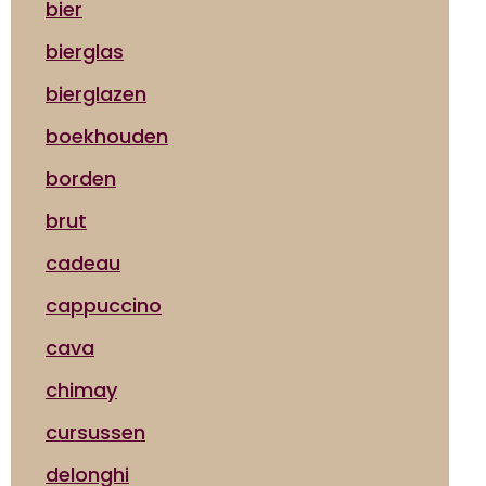
bier
bierglas
bierglazen
boekhouden
borden
brut
cadeau
cappuccino
cava
chimay
cursussen
delonghi