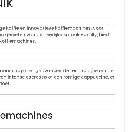
uik
ge koffie en innovatieve koffiemachines. Voor
len genieten van de heerlijke smaak van illy, biedt
 koffiemachines.
vakmanschap met geavanceerde technologie om de
n een intense espresso of een romige cappuccino, er
doet.
fiemachines