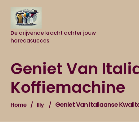
Naar
de
inhoud
gaan
De drijvende kracht achter jouw
horecasucces.
Geniet Van Itali
Koffiemachine
Geniet Van Italiaanse Kwalite
Home
/
Illy
/