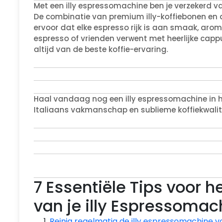
Met een illy espressomachine ben je verzekerd van 
De combinatie van premium illy-koffiebonen en 
ervoor dat elke espresso rijk is aan smaak, arom
espresso of vrienden verwent met heerlijke cappu
altijd van de beste koffie-ervaring.
Haal vandaag nog een illy espressomachine in h
Italiaans vakmanschap en sublieme koffiekwalite
7 Essentiële Tips voor 
van je illy Espressomac
Reinig regelmatig de illy espressomachine vo