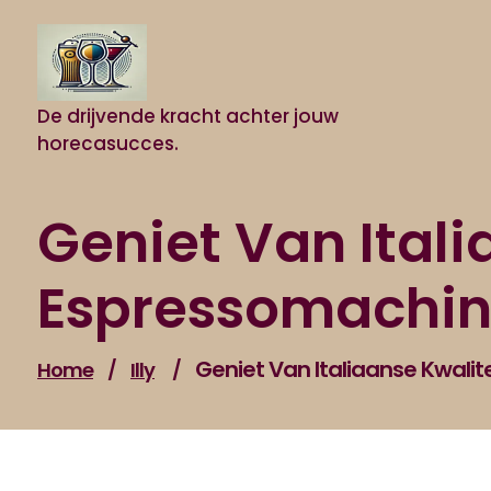
Naar
de
inhoud
gaan
De drijvende kracht achter jouw
horecasucces.
Geniet Van Itali
Espressomachi
Geniet Van Italiaanse Kwalit
Home
/
Illy
/