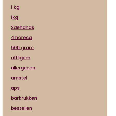
1 kg
1kg
2dehands
4 horeca
500 gram
affligem
allergenen
amstel
aps
barkrukken
bestellen