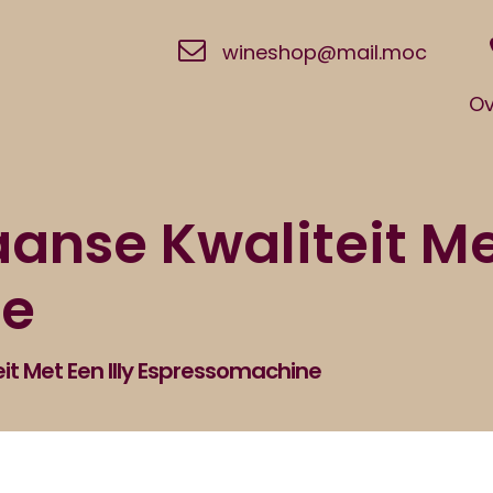
wineshop@mail.moc
Ov
aanse Kwaliteit Met
ne
eit Met Een Illy Espressomachine