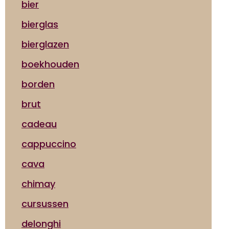
bier
bierglas
bierglazen
boekhouden
borden
brut
cadeau
cappuccino
cava
chimay
cursussen
delonghi