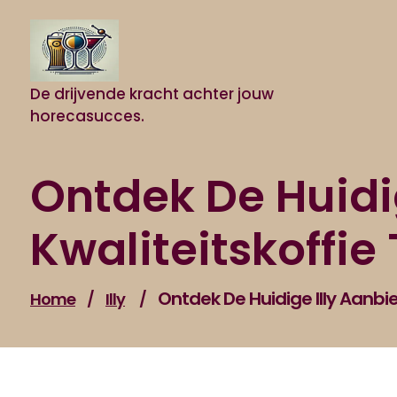
Naar
de
inhoud
gaan
De drijvende kracht achter jouw
horecasucces.
Ontdek De Huidi
Kwaliteitskoffie
Ontdek De Huidige Illy Aanbie
Home
/
Illy
/