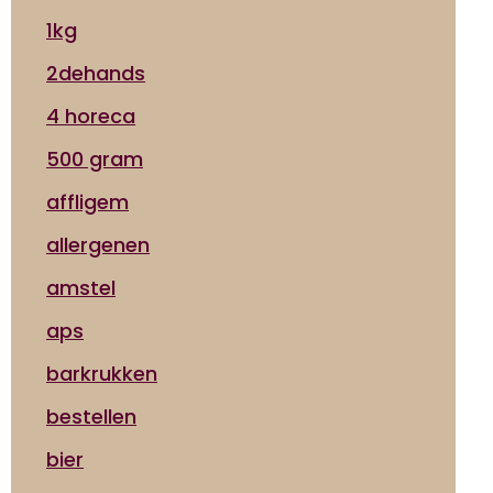
1kg
2dehands
4 horeca
500 gram
affligem
allergenen
amstel
aps
barkrukken
bestellen
bier