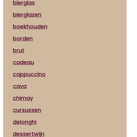
bierglas
bierglazen
boekhouden
borden
brut
cadeau
cappuccino
cava
chimay
cursussen
delonghi
dessertwijn