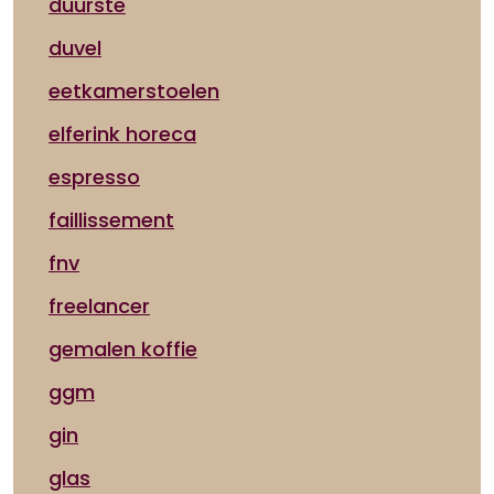
duurste
duvel
eetkamerstoelen
elferink horeca
espresso
faillissement
fnv
freelancer
gemalen koffie
ggm
gin
glas