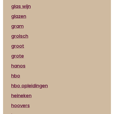
glas wijn
glazen
gram
grolsch
groot
grote
hanos
hbo
hbo opleidingen
heineken
hoovers