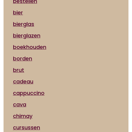
bestellen
bier
bierglas
bierglazen
boekhouden
borden
brut
cadeau
cappuccino
cava
chimay
cursussen