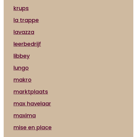
krups
la trappe
lavazza
leerbedrijf
libbey
lungo
makro
marktplaats
max havelaar
maxima
mise en place