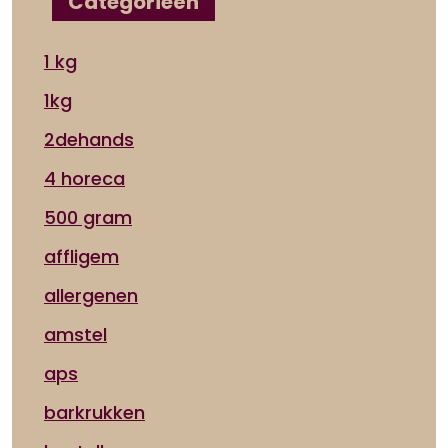
Categorieën
1 kg
1kg
2dehands
4 horeca
500 gram
affligem
allergenen
amstel
aps
barkrukken