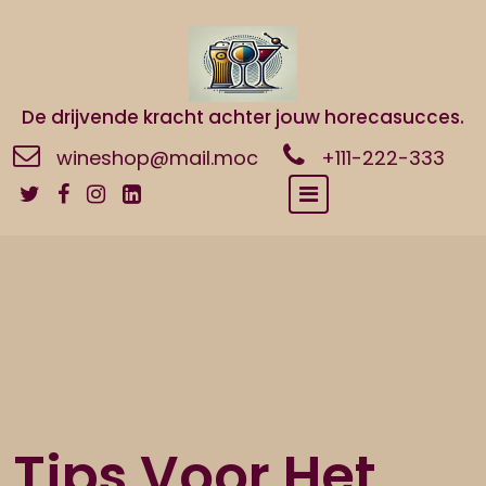
Naar
de
inhoud
gaan
De drijvende kracht achter jouw horecasucces.
wineshop@mail.moc
+111-222-333
Tips Voor Het