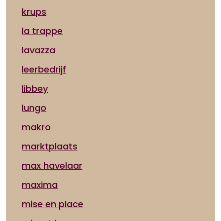
krups
la trappe
lavazza
leerbedrijf
libbey
lungo
makro
marktplaats
max havelaar
maxima
mise en place