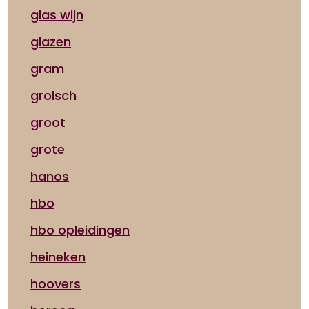
glas wijn
glazen
gram
grolsch
groot
grote
hanos
hbo
hbo opleidingen
heineken
hoovers