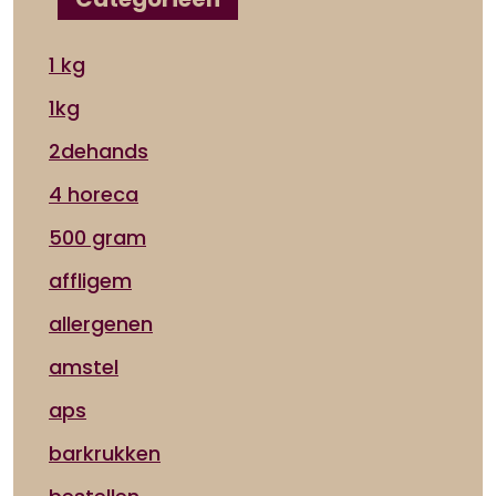
1 kg
1kg
2dehands
4 horeca
500 gram
affligem
allergenen
amstel
aps
barkrukken