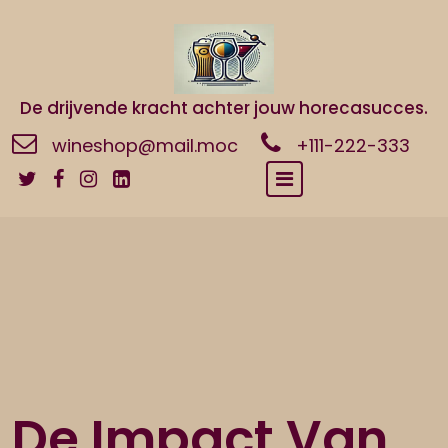
Naar
de
inhoud
gaan
De drijvende kracht achter jouw horecasucces.
wineshop@mail.moc
+111-222-333
De Impact Van