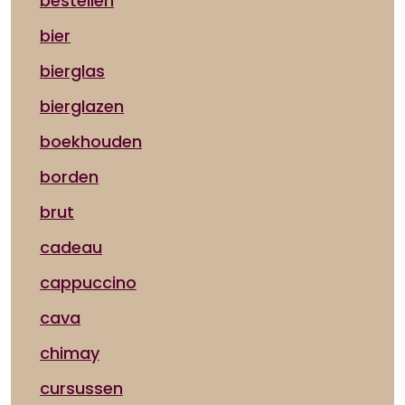
bestellen
bier
bierglas
bierglazen
boekhouden
borden
brut
cadeau
cappuccino
cava
chimay
cursussen